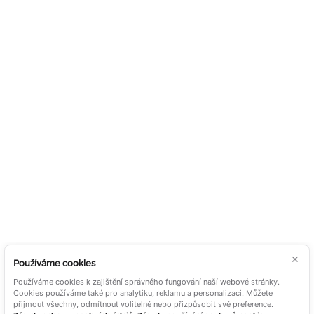
ZASKLENÍ
Kontakt
POSUVNÉ HLINÍKOVÉ
PANELY
HLINÍKOVÉ SLUNOLAMY
STÍNĚNÍ
OUTDOOR LIVING
DOKUMENTY
ALUTECH NA SÍTÍCH
Zásady použití cookies
Souhlas se zpracováním
osobních údajů
Všeobecné obchodní
×
Používáme cookies
podmínky
Používáme cookies k zajištění správného fungování naší webové stránky.
Cookies používáme také pro analytiku, reklamu a personalizaci. Můžete
přijmout všechny, odmítnout volitelné nebo přizpůsobit své preference.