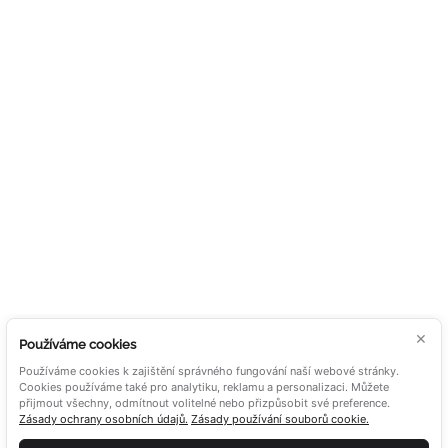
POSUVNÉ HLINÍKOVÉ
PANELY
HLINÍKOVÉ SLUNOLAMY
STÍNĚNÍ
OUTDOOR LIVING
DOKUMENTY
ALUTECH NA SÍTÍCH
Zásady použití cookies
Souhlas se zpracováním
osobních údajů
Všeobecné obchodní
×
Používáme cookies
podmínky
Používáme cookies k zajištění správného fungování naší webové stránky.
Cookies používáme také pro analytiku, reklamu a personalizaci. Můžete
přijmout všechny, odmítnout volitelné nebo přizpůsobit své preference.
Zásady ochrany osobních údajů.
Zásady používání souborů cookie.