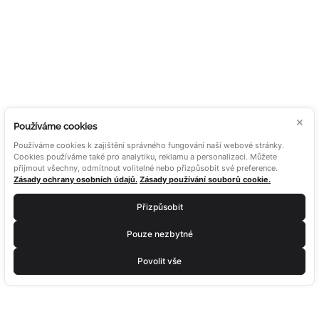
NEZÁVAZNÁ
POPTÁVKA
×
Používáme cookies
Používáme cookies k zajištění správného fungování naší webové stránky.
Cookies používáme také pro analytiku, reklamu a personalizaci. Můžete
přijmout všechny, odmítnout volitelné nebo přizpůsobit své preference.
Zásady ochrany osobních údajů.
Zásady používání souborů cookie.
Přizpůsobit
Pouze nezbytné
Povolit vše