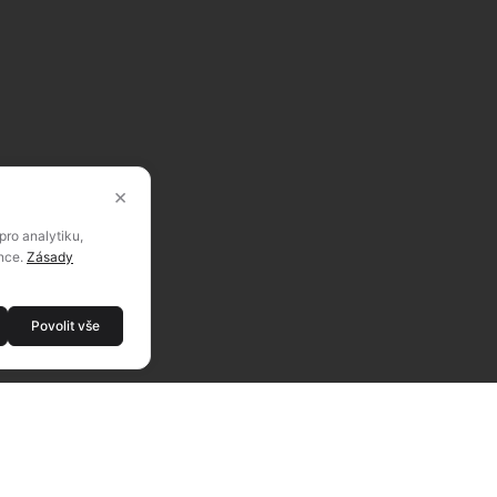
×
ro analytiku,
ence.
Zásady
Povolit vše
ALUTECH NA SÍTÍCH