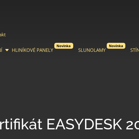
akt
Novinka
Novinka
Í
HLINÍKOVÉ PANELY
SLUNOLAMY
STÍ
rtifikát EASYDESK 2