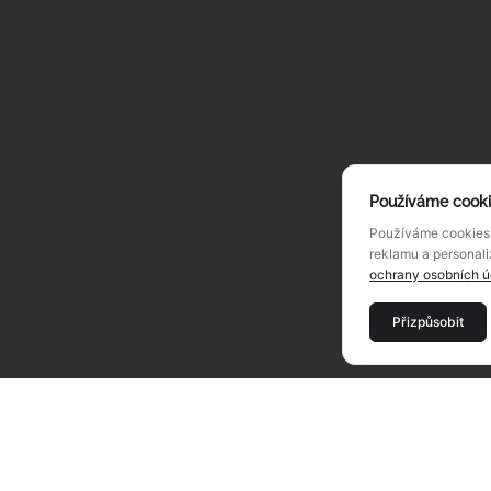
Používáme cook
Používáme cookies 
reklamu a personali
ochrany osobních ú
Přizpůsobit
MENU
O ALU