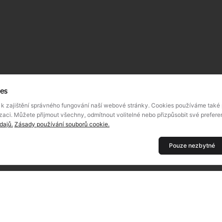
ies
k zajištění správného fungování naší webové stránky. Cookies používáme také p
zaci. Můžete přijmout všechny, odmítnout volitelné nebo přizpůsobit své prefer
dajů.
Zásady používání souborů cookie.
Pouze nezbytné
TECH
DOKUMENTY