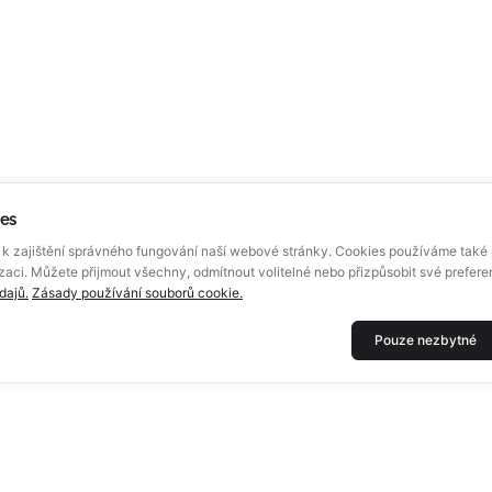
ies
k zajištění správného fungování naší webové stránky. Cookies používáme také p
zaci. Můžete přijmout všechny, odmítnout volitelné nebo přizpůsobit své prefer
dajů.
Zásady používání souborů cookie.
Pouze nezbytné
TECH
DOKUMENTY