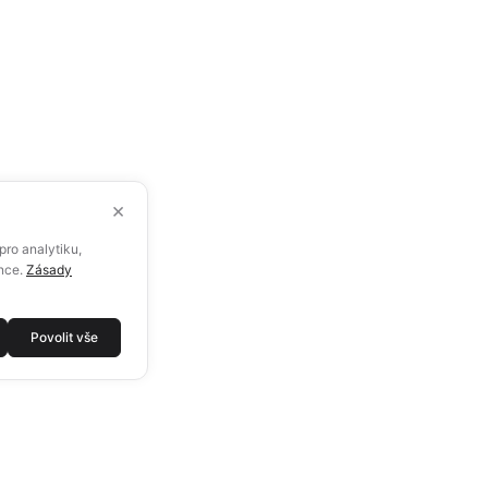
×
ro analytiku,
ence.
Zásady
Povolit vše
ALUTECH NA SÍTÍCH