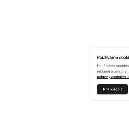
Používáme cook
Používáme cookies 
reklamu a personali
ochrany osobních ú
Přizpůsobit
MENU
O ALU