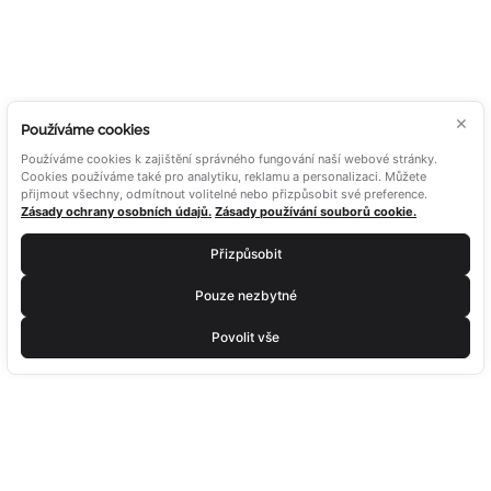
NEZÁVAZNÁ
POPTÁVKA
×
Používáme cookies
Používáme cookies k zajištění správného fungování naší webové stránky.
Cookies používáme také pro analytiku, reklamu a personalizaci. Můžete
přijmout všechny, odmítnout volitelné nebo přizpůsobit své preference.
Zásady ochrany osobních údajů.
Zásady používání souborů cookie.
Přizpůsobit
Pouze nezbytné
Povolit vše
MENU
O ALUTECH